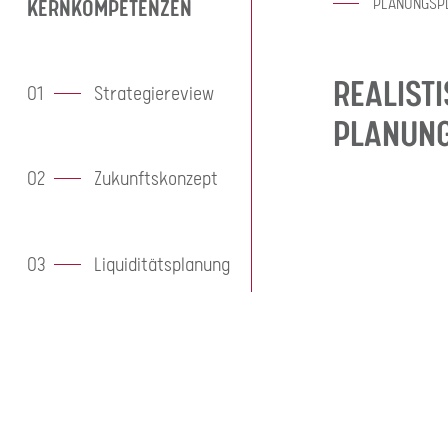
KERNKOMPETENZEN
PLANUNGSPL
REALIST
01
Strategiereview
PLANUN
02
Zukunftskonzept
03
Liquiditätsplanung
04
Integrierte
Unternehmens­
planung