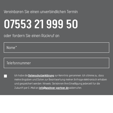
Vereinbaren Sie einen unverbindlichen Termin
07553 21 999 50
oder fordern Sie einen Rückruf an
Datenschutzerklärung
Ich habe die
zur Kenntnis genommen. Ich stimme zu, dass
meine Angaben und Daten zur Beantwortung meiner Anfrage elektronisch erhoben
und gespeichert werden. Hinweis: Sie können Ihre Einwilligung jederzeit für die
info@wochner-partner.de
Zukunft per E-Mail an
widerrufen.
Alternative: